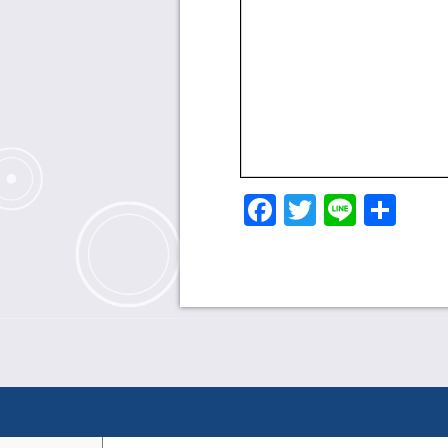
Facebook
Twitter
Line
共
有